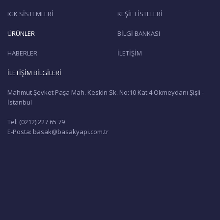
IGK SİSTEMLERİ
KEŞİF LİSTELERİ
ÜRÜNLER
BİLGİ BANKASI
HABERLER
İLETİŞİM
İLETİŞİM BİLGİLERİ
Mahmut Şevket Paşa Mah. Keskin Sk. No:10 Kat:4 Okmeydanı Şişli -
İstanbul
Tel: (0212) 227 65 79
E-Posta: basak@basakyapi.com.tr