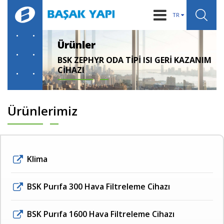
TR
KURUMSAL
Ürünler
BSK ZEPHYR ODA TİPİ ISI GERİ KAZANIM
IGK SİSTEMLERİ
CİHAZI
ÜRÜNLER
BİLGİLER
Ürünlerimiz
HABERLER
REFERANSLAR
Klima
İLETİŞİM
BSK Purıfa 300 Hava Filtreleme Cihazı
BSK Purıfa 1600 Hava Filtreleme Cihazı