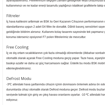
ayarlayabilirsiniz. Filtrelerinizin değişim zamanı geldiğinde veya cihazınızda 
kullanımınızı ve ne kadar enerji tasarrufu yaptığınızı istatiksel grafiklerle takip 
Filtreler
İç hava kalitesini arttırmak ve BSK Isı Geri Kazanım Cihazının performansının 
standartlarına uygun 2 adet G4 filtre ile donattık. Dâhili basınç sensörleri say
geldiğinde bildirim alırsınız. Kullanımı kolay tasarımı sayesinde tek yapmanız g
koruma isterseniz opsiyonel F7 polen filtrelerimiz de mevcuttur.
Free Cooling
İç ve dış ortam sıcaklıklarının çok fazla olmadığı dönemlerde (ilkbahar-sonb
otomatik olarak açarak Free Cooling moduna geçiş yapar. Taze hava, eşanjö
baskıyı azaltır ve daha az güç harcamasını sağlar. Üstelik bu modu BSK mobil 
etkinleştirebilirsiniz.
Defrost Modu
-3ºC altındaki hava şartlarında cihazın içinin donmasını önlemek adına ön ısıtıcı
durumlarda cihaz otomatik olarak Defrost moduna geçer. Defrost modu buzlanm
seviyede tutmak için giriş ve çıkış havası oranlarını ayarlar. -10 ºC altındaki hav
ediyoruz.