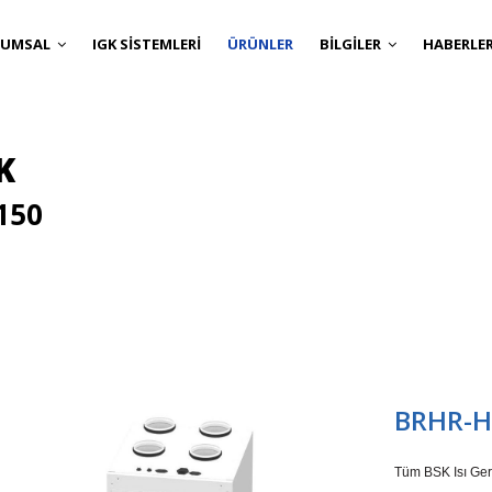
RUMSAL
IGK SİSTEMLERİ
ÜRÜNLER
BİLGİLER
HABERLE
K
150
BRHR-H
Tüm BSK Isı Geri