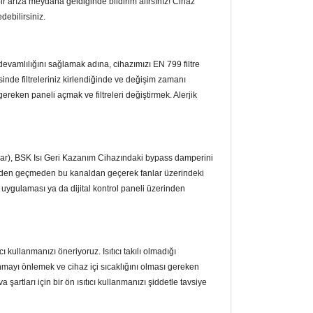
bir arıza meydana geldiğinde bildirim alırsınız! Cihaz
edebilirsiniz.
devamlılığını sağlamak adına, cihazımızı EN 799 filtre
esinde filtreleriniz kirlendiğinde ve değişim zamanı
ereken paneli açmak ve filtreleri değiştirmek. Alerjik
ahar), BSK Isı Geri Kazanım Cihazındaki bypass damperini
rden geçmeden bu kanaldan geçerek fanlar üzerindeki
uygulaması ya da dijital kontrol paneli üzerinden
 kullanmanızı öneriyoruz. Isıtıcı takılı olmadığı
ayı önlemek ve cihaz içi sıcaklığını olması gereken
a şartları için bir ön ısıtıcı kullanmanızı şiddetle tavsiye