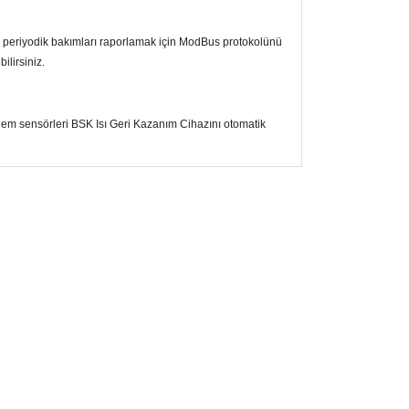
 ve periyodik bakımları raporlamak için ModBus protokolünü
ilirsiniz.
 nem sensörleri BSK Isı Geri Kazanım Cihazını otomatik