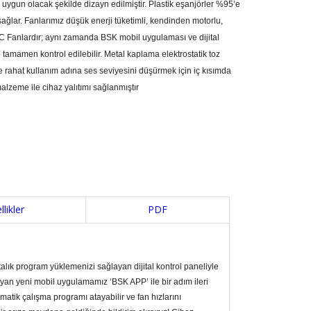
 uygun olacak şekilde dizayn edilmiştir. Plastik eşanjörler %95’e
sağlar. Fanlarımız düşük enerji tüketimli, kendinden motorlu,
C Fanlardır; aynı zamanda BSK mobil uygulaması ve dijital
e tamamen kontrol edilebilir. Metal kaplama elektrostatik toz
e rahat kullanım adına ses seviyesini düşürmek için iç kısımda
lzeme ile cihaz yalıtımı sağlanmıştır
likler
PDF
talık program yüklemenizi sağlayan dijital kontrol paneliyle
ğlayan yeni mobil uygulamamız ‘BSK APP’ ile bir adım ileri
omatik çalışma programı atayabilir ve fan hızlarını