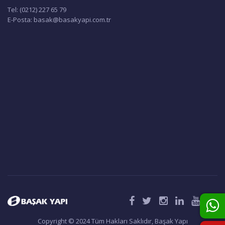
sonbahar), BSK Isı Geri Kazanım Cihazındaki bypass damperini
Tel: (0212) 227 65 79
otomatik olarak açarak Free Cooling moduna geçiş yapar. Taze hava,
E-Posta: basak@basakyapi.com.tr
eşanjörden geçmeden bu kanaldan geçerek fanlar üzerindeki baskıyı
azaltır ve daha az güç harcamasını sağlar. Üstelik bu modu BSK mobil
uygulaması ya da dijital kontrol paneli üzerinden etkinleştirebilirsiniz.
Defrost Modu
-3ºC altındaki hava şartlarında cihazın içinin donmasını önlemek adına
ön ısıtıcı kullanmanızı öneriyoruz. Isıtıcı takılı olmadığı durumlarda cihaz
otomatik olarak Defrost moduna geçer. Defrost modu buzlanmayı
önlemek ve cihaz içi sıcaklığını olması gereken seviyede tutmak için
giriş ve çıkış havası oranlarını ayarlar. -10 ºC altındaki hava şartları için
bir ön ısıtıcı kullanmanızı şiddetle tavsiye ediyoruz.
ModBus Uyumlu
Cihazlarımız birbirleriyle ve bina yönetim sistemiyle iletişim kurmak,
arızları ve periyodik bakımları raporlamak için ModBus protokolünü
kullanır. Bir bilgisayar veya merkezi sistem üzerinden cihazlarımızı
kontrol edebilirsiniz.
Nem Kontrolü
Nem oranı arttığında, nemin birikmesini önlemek ve tahliye etmek için,
dâhili nem sensörleri BSK Isı Geri Kazanım Cihazını otomatik olarak
Copyright © 2024 Tüm Hakları Saklıdır, Başak Yapı