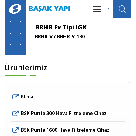
TR
KURUMSAL
BRHR Ev Tipi IGK
BRHR-V / BRHR-V-180
IGK SİSTEMLERİ
ÜRÜNLER
BİLGİLER
Ürünlerimiz
HABERLER
REFERANSLAR
Klima
İLETİŞİM
BSK Purıfa 300 Hava Filtreleme Cihazı
BSK Purıfa 1600 Hava Filtreleme Cihazı