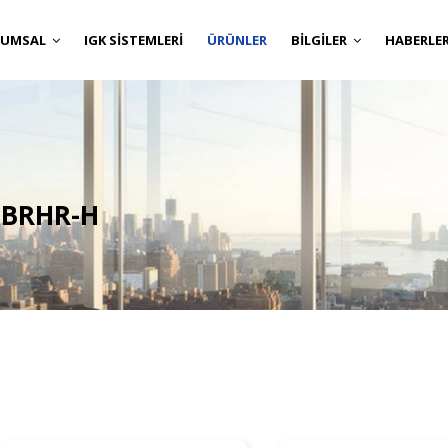
RUMSAL
IGK SİSTEMLERİ
ÜRÜNLER
BİLGİLER
HABERLE
/ BRHR-H