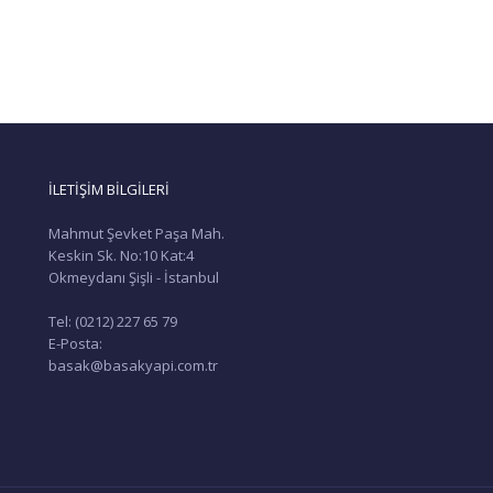
İLETİŞİM BİLGİLERİ
Mahmut Şevket Paşa Mah.
Keskin Sk. No:10 Kat:4
Okmeydanı Şişli - İstanbul
Tel: (0212) 227 65 79
E-Posta:
basak@basakyapi.com.tr