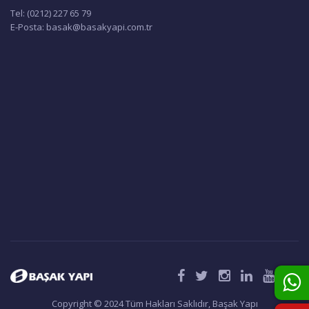
İç ve dış ortam sıcaklıklarının çok fazla olmadığı dönemlerde
Tel: (0212) 227 65 79
(ilkbahar-sonbahar), BSK Isı Geri Kazanım Cihazındaki bypass
E-Posta: basak@basakyapi.com.tr
damperini otomatik olarak açarak Free Cooling moduna geçiş
yapar. Taze hava, eşanjörden geçmeden bu kanaldan geçerek fanlar
üzerindeki baskıyı azaltır ve daha az güç harcamasını sağlar. Üstelik
bu modu BSK mobil uygulaması ya da dijital kontrol paneli
üzerinden etkinleştirebilirsiniz.
Defrost Modu
-3ºC altındaki hava şartlarında cihazın içinin donmasını önlemek
adına ön ısıtıcı kullanmanızı öneriyoruz. Isıtıcı takılı olmadığı
durumlarda cihaz otomatik olarak Defrost moduna geçer. Defrost
modu buzlanmayı önlemek ve cihaz içi sıcaklığını olması gereken
seviyede tutmak için giriş ve çıkış havası oranlarını ayarlar. -10 ºC
altındaki hava şartları için bir ön ısıtıcı kullanmanızı şiddetle tavsiye
ediyoruz.
ModBus Uyumlu
Cihazlarımız birbirleriyle ve bina yönetim sistemiyle iletişim kurmak,
arızları ve periyodik bakımları raporlamak için ModBus protokolünü
kullanır. Bir bilgisayar veya merkezi sistem üzerinden cihazlarımızı
kontrol edebilirsiniz.
Copyright © 2024 Tüm Hakları Saklıdır, Başak Yapı
Nem Kontrolü