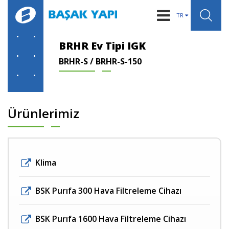
TR
KURUMSAL
BRHR Ev Tipi IGK
BRHR-S / BRHR-S-150
IGK SİSTEMLERİ
ÜRÜNLER
BİLGİLER
Ürünlerimiz
HABERLER
REFERANSLAR
Klima
İLETİŞİM
BSK Purıfa 300 Hava Filtreleme Cihazı
BSK Purıfa 1600 Hava Filtreleme Cihazı