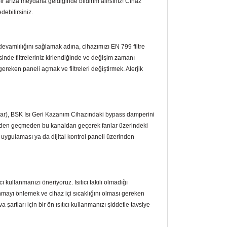
bir arıza meydana geldiğinde bildirim alırsınız! Cihaz
edebilirsiniz.
devamlılığını sağlamak adına, cihazımızı EN 799 filtre
esinde filtreleriniz kirlendiğinde ve değişim zamanı
ereken paneli açmak ve filtreleri değiştirmek. Alerjik
ahar), BSK Isı Geri Kazanım Cihazındaki bypass damperini
rden geçmeden bu kanaldan geçerek fanlar üzerindeki
uygulaması ya da dijital kontrol paneli üzerinden
 kullanmanızı öneriyoruz. Isıtıcı takılı olmadığı
ayı önlemek ve cihaz içi sıcaklığını olması gereken
a şartları için bir ön ısıtıcı kullanmanızı şiddetle tavsiye