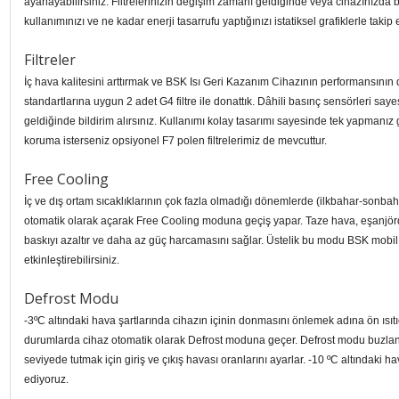
ayarlayabilirsiniz. Filtrelerinizin değişim zamanı geldiğinde veya cihazınızda 
kullanımınızı ve ne kadar enerji tasarrufu yaptığınızı istatiksel grafiklerle takip 
Filtreler
İç hava kalitesini arttırmak ve BSK Isı Geri Kazanım Cihazının performansının 
standartlarına uygun 2 adet G4 filtre ile donattık. Dâhili basınç sensörleri say
geldiğinde bildirim alırsınız. Kullanımı kolay tasarımı sayesinde tek yapmanız g
koruma isterseniz opsiyonel F7 polen filtrelerimiz de mevcuttur.
Free Cooling
İç ve dış ortam sıcaklıklarının çok fazla olmadığı dönemlerde (ilkbahar-sonb
otomatik olarak açarak Free Cooling moduna geçiş yapar. Taze hava, eşanjö
baskıyı azaltır ve daha az güç harcamasını sağlar. Üstelik bu modu BSK mobil 
etkinleştirebilirsiniz.
Defrost Modu
-3ºC altındaki hava şartlarında cihazın içinin donmasını önlemek adına ön ısıtıcı
durumlarda cihaz otomatik olarak Defrost moduna geçer. Defrost modu buzlanm
seviyede tutmak için giriş ve çıkış havası oranlarını ayarlar. -10 ºC altındaki hav
ediyoruz.