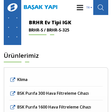
TR
KURUMSAL
BRHR Ev Tipi IGK
BRHR-S / BRHR-S-325
IGK SİSTEMLERİ
ÜRÜNLER
BİLGİLER
Ürünlerimiz
HABERLER
REFERANSLAR
Klima
İLETİŞİM
BSK Purıfa 300 Hava Filtreleme Cihazı
BSK Purıfa 1600 Hava Filtreleme Cihazı