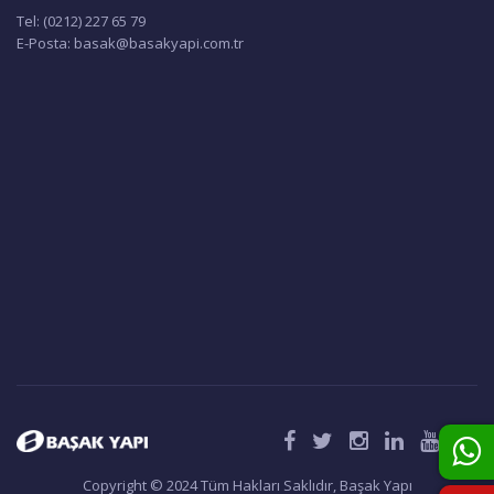
sonbahar), BSK Isı Geri Kazanım Cihazındaki bypass damperini
Tel: (0212) 227 65 79
otomatik olarak açarak Free Cooling moduna geçiş yapar. Taze hava,
E-Posta: basak@basakyapi.com.tr
eşanjörden geçmeden bu kanaldan geçerek fanlar üzerindeki baskıyı
azaltır ve daha az güç harcamasını sağlar. Üstelik bu modu BSK mobil
uygulaması ya da dijital kontrol paneli üzerinden etkinleştirebilirsiniz.
Defrost Modu
-3ºC altındaki hava şartlarında cihazın içinin donmasını önlemek adına
ön ısıtıcı kullanmanızı öneriyoruz. Isıtıcı takılı olmadığı durumlarda cihaz
otomatik olarak Defrost moduna geçer. Defrost modu buzlanmayı
önlemek ve cihaz içi sıcaklığını olması gereken seviyede tutmak için
giriş ve çıkış havası oranlarını ayarlar. -10 ºC altındaki hava şartları için
bir ön ısıtıcı kullanmanızı şiddetle tavsiye ediyoruz.
ModBus Uyumlu
Cihazlarımız birbirleriyle ve bina yönetim sistemiyle iletişim kurmak,
arızları ve periyodik bakımları raporlamak için ModBus protokolünü
kullanır. Bir bilgisayar veya merkezi sistem üzerinden cihazlarımızı
kontrol edebilirsiniz.
Nem Kontrolü
Nem oranı arttığında, nemin birikmesini önlemek ve tahliye etmek için,
dâhili nem sensörleri BSK Isı Geri Kazanım Cihazını otomatik olarak
Copyright © 2024 Tüm Hakları Saklıdır, Başak Yapı