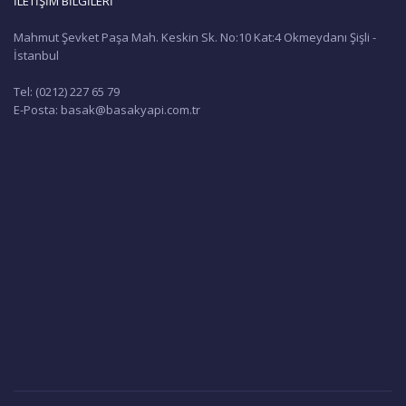
İLETİŞİM BİLGİLERİ
Mahmut Şevket Paşa Mah. Keskin Sk. No:10 Kat:4 Okmeydanı Şişli -
İstanbul
Tel: (0212) 227 65 79
E-Posta: basak@basakyapi.com.tr