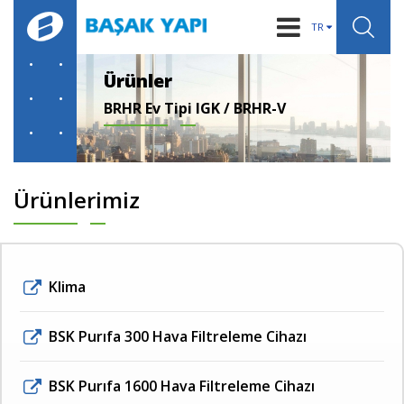
TR
KURUMSAL
Ürünler
BRHR Ev Tipi IGK / BRHR-V
IGK SİSTEMLERİ
ÜRÜNLER
BİLGİLER
Ürünlerimiz
HABERLER
REFERANSLAR
Klima
İLETİŞİM
BSK Purıfa 300 Hava Filtreleme Cihazı
BSK Purıfa 1600 Hava Filtreleme Cihazı