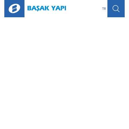
TR
KURUMSAL
IGK SİSTEMLERİ
ÜRÜNLER
BİLGİLER
HABERLER
REFERANSLAR
İLETİŞİM